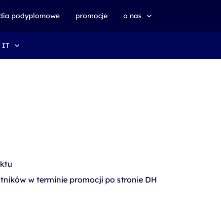
udia podyplomowe
promocje
o nas
 IT
o altkom akademii
zrównoważony rozwój
ktu
tników w terminie promocji po stronie DH