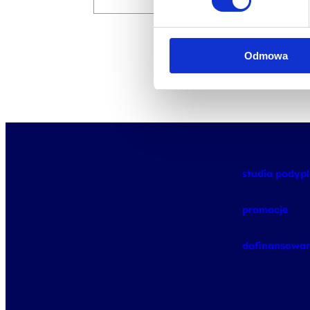
Odmowa
studia pody
promocje
dofinansowan