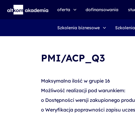
oferta
dofinansowania
st
Szkolenia biznesowe
Szkolenia
speexx
udemy business
certyfikat DMI
PMI/ACP_Q3
kursy e-learningowe
AI First
Maksymalna ilość w grupie 16
szkolenia VR
Możliwość realizacji pod warunkiem:
szkolenia NIS2
o Dostępności wersji zakupionego produ
szkolenia dla edukacji
o Weryfikacja poprawności zapisu uczes
szkolenia dla produkcji
voucher szkoleniowy