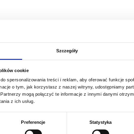
CJA
PMI
Szczegóły
Zarządzanie projektami wg
standardu PMI®/PMBoK®; podejście
praktyczne
 plików cookie
kod szkolenia: ZP-PMI / PL DL 3d
do spersonalizowania treści i reklam, aby oferować funkcje sp
ormacje o tym, jak korzystasz z naszej witryny, udostępniamy p
PL
Partnerzy mogą połączyć te informacje z innymi danymi otrzym
nia z ich usług.
2 000,00
PLN
od
+ 23% VAT (
2 460,00
PLN
brutto)
Preferencje
Statystyka