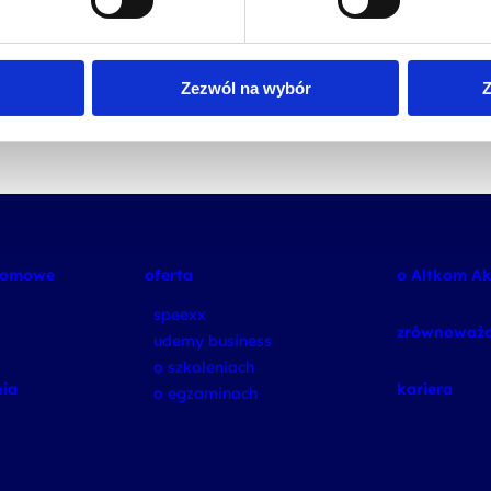
Zezwól na wybór
Z
plomowe
oferta
o Altkom A
speexx
zrównoważo
udemy business
o szkoleniach
ia
kariera
o egzaminach