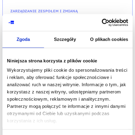
ZARZĄDZANIE ZESPOŁEM I ZMIANĄ
Change Management Practitioner –
akredytowane szkolenie z egzaminem
Zgoda
Szczegóły
O plikach cookies
kod szkolenia: ZP-PCHM3 / PL DL 2d
PL
Niniejsza strona korzysta z plików cookie
2 600,00
PLN
Pierwotna
Aktualna
2 900,00
PLN
od
cena
cena
Wykorzystujemy pliki cookie do spersonalizowania treści
+ 23% VAT (
3 198,00
PLN
brutto)
wynosiła:
wynosi:
2 900,00 PLN.
2 600,00 PLN.
Poprzednia najniższa cena:
i reklam, aby oferować funkcje społecznościowe i
analizować ruch w naszej witrynie. Informacje o tym, jak
korzystasz z naszej witryny, udostępniamy partnerom
społecznościowym, reklamowym i analitycznym.
Partnerzy mogą połączyć te informacje z innymi danymi
otrzymanymi od Ciebie lub uzyskanymi podczas
korzystania z ich usług.