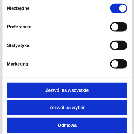
Wybór
Niezbędne
zgody
Preferencje
studia podyplomowe
Statystyka
promocje
Marketing
dofinansowania
oferta
Zezwól na wszystkie
speexx
o Altkom Akademii
udemy business
Zezwól na wybór
o szkoleniach
zrównoważony rozwój
o egzaminach
Odmowa