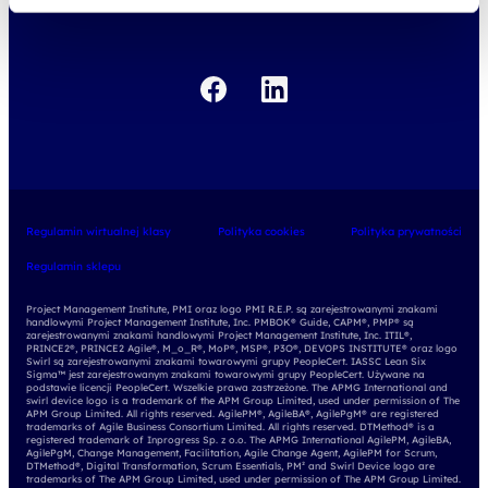
kariera
Regulamin wirtualnej klasy
Polityka cookies
Polityka prywatności
Regulamin sklepu
Project Management Institute, PMI oraz logo PMI R.E.P. są zarejestrowanymi znakami
handlowymi Project Management Institute, Inc. PMBOK® Guide, CAPM®, PMP® są
zarejestrowanymi znakami handlowymi Project Management Institute, Inc. ITIL®,
PRINCE2®, PRINCE2 Agile®, M_o_R®, MoP®, MSP®, P3O®, DEVOPS INSTITUTE® oraz logo
Swirl są zarejestrowanymi znakami towarowymi grupy PeopleCert. IASSC Lean Six
Sigma™ jest zarejestrowanym znakami towarowymi grupy PeopleCert. Używane na
podstawie licencji PeopleCert. Wszelkie prawa zastrzeżone. The APMG International and
swirl device logo is a trademark of the APM Group Limited, used under permission of The
APM Group Limited. All rights reserved. AgilePM®, AgileBA®, AgilePgM® are registered
trademarks of Agile Business Consortium Limited. All rights reserved. DTMethod® is a
registered trademark of Inprogress Sp. z o.o. The APMG International AgilePM, AgileBA,
AgilePgM, Change Management, Facilitation, Agile Change Agent, AgilePM for Scrum,
DTMethod®, Digital Transformation, Scrum Essentials, PM² and Swirl Device logo are
trademarks of The APM Group Limited, used under permission of The APM Group Limited.