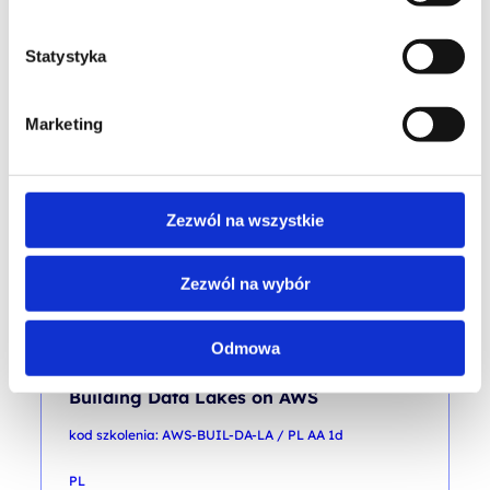
Building Data Analytics Solutions Using
Amazon Redshift
Statystyka
kod szkolenia: AWS-BUIL-DA-AN-SOL-AR / PL AA 1d
PL
Marketing
2 000,00
PLN
od
+ 23% VAT (
2 460,00
PLN
brutto)
Zezwól na wszystkie
Zezwól na wybór
Odmowa
AWS
Building Data Lakes on AWS
kod szkolenia: AWS-BUIL-DA-LA / PL AA 1d
PL