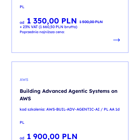
PL
1 350,00
PLN
Pierwotna
Aktualna
1 500,00
PLN
od
cena
cena
+ 23% VAT (
1 660,50
PLN
brutto)
wynosiła:
wynosi:
1 500,00 PLN.
1 350,00 PLN.
Poprzednia najniższa cena:
AWS
Building Advanced Agentic Systems on
AWS
kod szkolenia: AWS-BUIL-ADV-AGENTIC-AI / PL AA 1d
PL
1 900,00
PLN
od