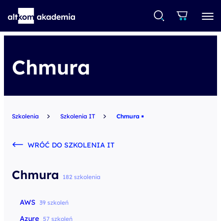
Chmura
Szkolenia
Szkolenia IT
Chmura
WRÓĆ DO SZKOLENIA IT
Chmura
182 szkolenia
AWS
39 szkoleń
Azure
57 szkoleń