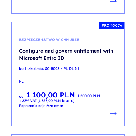
PROMOCJA
BEZPIECZEŃSTWO W CHMURZE
Configure and govern entitlement with
Microsoft Entra ID
kod szkolenia: SC-5008 / PL DL 1d
PL
1 100,00
PLN
Pierwotna
Aktualna
1 200,00
PLN
od
cena
cena
+ 23% VAT (
1 353,00
PLN
brutto)
wynosiła:
wynosi:
1 200,00 PLN.
1 100,00 PLN.
Poprzednia najniższa cena: