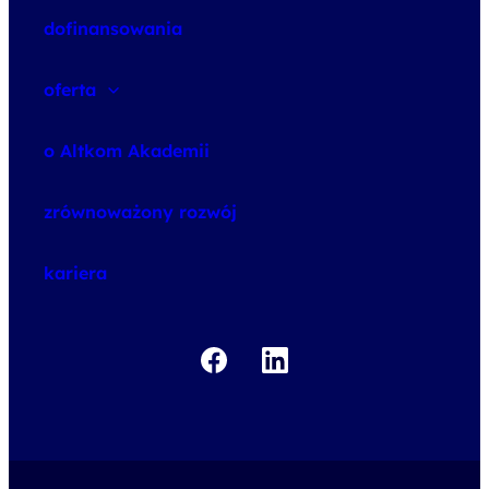
dofinansowania
oferta
speexx
o Altkom Akademii
udemy business
o szkoleniach
zrównoważony rozwój
o egzaminach
kariera