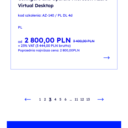
Virtual Desktop
kod szkolenia: AZ-140 / PL DL 4d
PL
2 800,00
PLN
Pierwotna
Aktualna
3 400,00
PLN
od
cena
cena
+ 23% VAT (
3 444,00
PLN
brutto)
wynosiła:
wynosi:
3 400,00 PLN.
2 800,00 PLN.
Poprzednia najniższa cena:
2 800,00
PLN
3
1
2
4
5
6
…
11
12
13