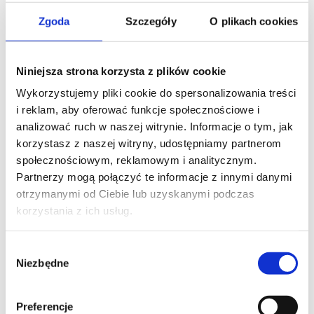
Zgoda
Szczegóły
O plikach cookies
AWS
Niniejsza strona korzysta z plików cookie
Building Batch Data Analytics Solutions
on AWS
Wykorzystujemy pliki cookie do spersonalizowania treści
i reklam, aby oferować funkcje społecznościowe i
kod szkolenia: AWS-BUIL-DA-AN-SOL / PL AA 1d
analizować ruch w naszej witrynie. Informacje o tym, jak
korzystasz z naszej witryny, udostępniamy partnerom
PL
społecznościowym, reklamowym i analitycznym.
2 000,00
PLN
Partnerzy mogą połączyć te informacje z innymi danymi
od
+ 23% VAT (
2 460,00
PLN
brutto)
otrzymanymi od Ciebie lub uzyskanymi podczas
korzystania z ich usług.
Wybór
Niezbędne
zgody
AWS
Preferencje