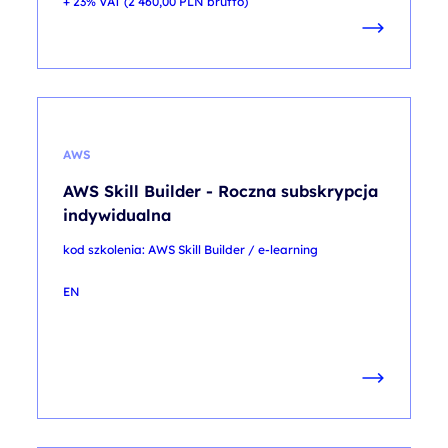
+ 23% VAT (
2 460,00
PLN
brutto)
AWS
AWS Skill Builder - Roczna subskrypcja
indywidualna
kod szkolenia: AWS Skill Builder / e-learning
EN