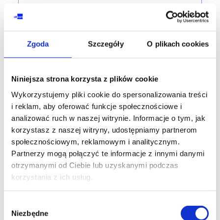
DIGITAL MARKETING INSTITUTE
Certified Strategy & Leadership Course
Zgoda
Szczegóły
O plikach cookies
– e-learning
training code: E-SLDMI / ENG e-learning / EN
Niniejsza strona korzysta z plików cookie
EN
Wykorzystujemy pliki cookie do spersonalizowania treści
i reklam, aby oferować funkcje społecznościowe i
4,290.00
PLN
from
analizować ruch w naszej witrynie. Informacje o tym, jak
+ 23% VAT (
5,276.70
PLN
with TAX)
korzystasz z naszej witryny, udostępniamy partnerom
społecznościowym, reklamowym i analitycznym.
Partnerzy mogą połączyć te informacje z innymi danymi
otrzymanymi od Ciebie lub uzyskanymi podczas
korzystania z ich usług.
CONTENT MARKETING
Wybór
Niezbędne
zgody
Content Marketing Essentials