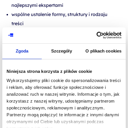
najlepszymi ekspertami
wspólne ustalenie formy, struktury i rodzaju
treści
nacisk na praktyczne zastosowanie wiedzy
Różnorodne formaty materiałów pozwalają
Zgoda
Szczegóły
O plikach cookies
dopasować proces nauki do stylu pracy
uczestników.
Niniejsza strona korzysta z plików cookie
Wykorzystujemy pliki cookie do spersonalizowania treści
Jak możesz
i reklam, aby oferować funkcje społecznościowe i
analizować ruch w naszej witrynie. Informacje o tym, jak
korzystać ze
korzystasz z naszej witryny, udostępniamy partnerom
społecznościowym, reklamowym i analitycznym.
szkoleń?
Partnerzy mogą połączyć te informacje z innymi danymi
otrzymanymi od Ciebie lub uzyskanymi podczas