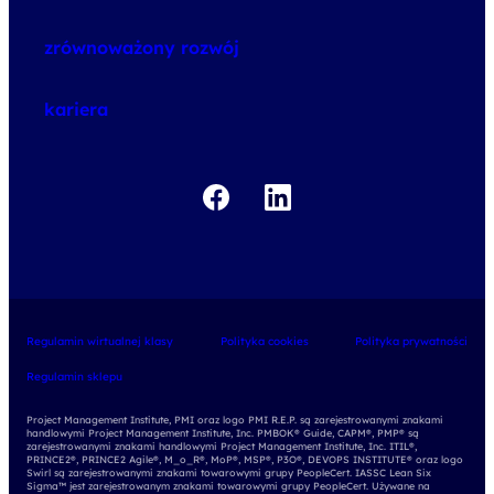
o szkoleniach
zrównoważony rozwój
o egzaminach
kariera
Regulamin wirtualnej klasy
Polityka cookies
Polityka prywatności
Regulamin sklepu
Project Management Institute, PMI oraz logo PMI R.E.P. są zarejestrowanymi znakami
handlowymi Project Management Institute, Inc. PMBOK® Guide, CAPM®, PMP® są
zarejestrowanymi znakami handlowymi Project Management Institute, Inc. ITIL®,
PRINCE2®, PRINCE2 Agile®, M_o_R®, MoP®, MSP®, P3O®, DEVOPS INSTITUTE® oraz logo
Swirl są zarejestrowanymi znakami towarowymi grupy PeopleCert. IASSC Lean Six
Sigma™ jest zarejestrowanym znakami towarowymi grupy PeopleCert. Używane na