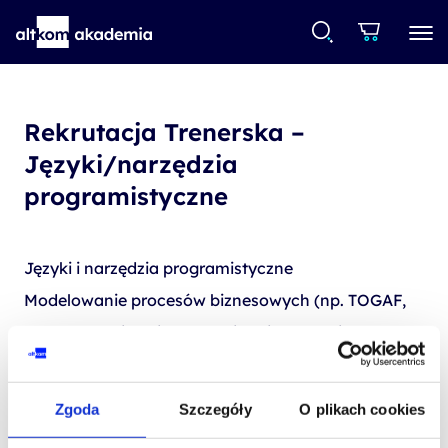
Rekrutacja Trenerska –
Języki/narzędzia
programistyczne
Języki i narzędzia programistyczne
Modelowanie procesów biznesowych (np. TOGAF,
BPMN), Analiza biznesowa i projektowanie (np.
UML. BPMN), Programowanie (np. Java, Angular,
Java Script, C#, C++ czy frameworki tj. Angular,
Zgoda
Szczegóły
O plikach cookies
Spring), Testowanie (np. ISTQB).