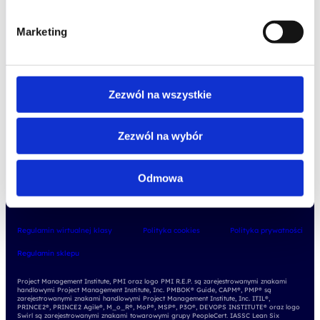
o Altkom Akademii
udemy business
Marketing
o szkoleniach
zrównoważony rozwój
o egzaminach
kariera
Zezwól na wszystkie
Zezwól na wybór
Odmowa
Regulamin wirtualnej klasy
Polityka cookies
Polityka prywatności
Regulamin sklepu
Project Management Institute, PMI oraz logo PMI R.E.P. są zarejestrowanymi znakami
handlowymi Project Management Institute, Inc. PMBOK® Guide, CAPM®, PMP® są
zarejestrowanymi znakami handlowymi Project Management Institute, Inc. ITIL®,
PRINCE2®, PRINCE2 Agile®, M_o_R®, MoP®, MSP®, P3O®, DEVOPS INSTITUTE® oraz logo
Swirl są zarejestrowanymi znakami towarowymi grupy PeopleCert. IASSC Lean Six