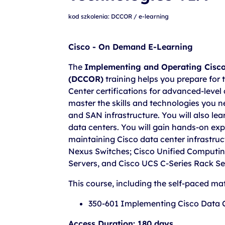
szkolenia Broadcom
kod szkolenia: DCCOR / e-learning
szkolenia SAP
szkolenia SAS
Cisco - On Demand E-Learning
formuły szkoleń MS
The
Implementing and Operating Cisco
szkolenia
(DCCOR)
training helps you prepare for
Center certifications for advanced-level d
egzaminy
master the skills and technologies you
and SAN infrastructure. You will also lea
data centers. You will gain hands-on exp
maintaining Cisco data center infrastru
Nexus Switches; Cisco Unified Computin
Servers, and Cisco UCS C-Series Rack Se
This course, including the self-paced ma
350-601 Implementing Cisco Data 
Access Duration: 180 days