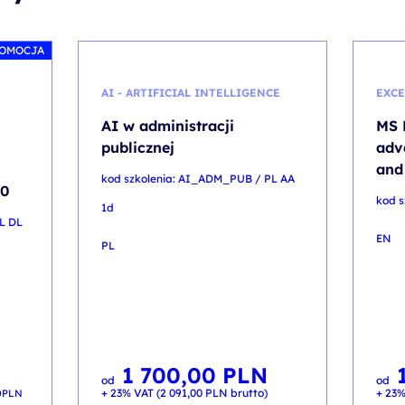
OMOCJA
AI - ARTIFICIAL INTELLIGENCE
EXCE
AI w administracji
MS 
publicznej
adv
and
kod szkolenia: AI_ADM_PUB / PL AA
00
kod s
1d
PL DL
EN
PL
1 700,00
PLN
od
od
+ 23% VAT (
2 091,00
PLN
brutto)
+ 23%
0
PLN