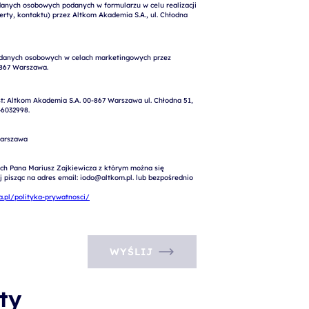
nych osobowych podanych w formularzu w celu realizacji 
rty, kontaktu) przez Altkom Akademia S.A., ul. Chłodna 
: Altkom Akademia S.A. 00-867 Warszawa ul. Chłodna 51, 
6032998.

arszawa

ch Pana Mariusz Zajkiewicza z którym można się 
pisząc na adres email: iodo@altkom.pl. lub bezpośrednio 
.pl/polityka-prywatnosci/
WYŚLIJ
ty