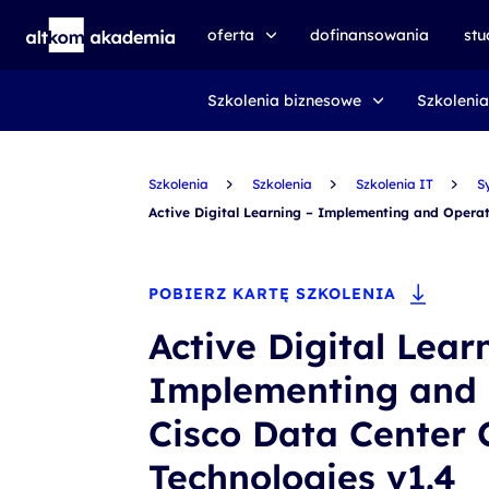
oferta
dofinansowania
st
Szkolenia biznesowe
Szkolenia
speexx
udemy business
Szkolenia
certyfikat DMI
Szkolenia
Szkolenia IT
S
Active Digital Learning – Implementing and Operat
kursy e-learningowe
AI First
POBIERZ KARTĘ SZKOLENIA
szkolenia VR
Active Digital Lear
szkolenia NIS2
Implementing and 
szkolenia dla edukacji
Cisco Data Center 
szkolenia dla produkcji
voucher szkoleniowy
Technologies v1.4