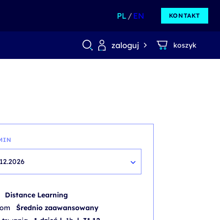
PL
EN
KONTAKT
zaloguj
koszyk
MIN
.12.2026
b
Distance Learning
iom
Średnio zaawansowany