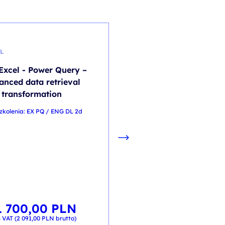
L
KOMUNIKACJA W PROJEKT
Excel - Power Query –
Communication and
anced data retrieval
building relationships
 transformation
kod szkolenia: HR-PKI /
zkolenia: EX PQ / ENG DL 2d
Com_ENG_2d
EN
1 700,00
PLN
 VAT (
2 091,00
PLN
brutto)