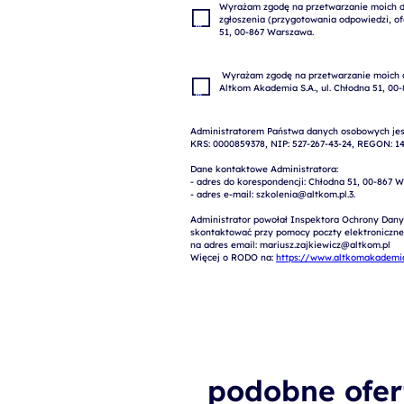
Wyrażam zgodę na przetwarzanie moich da
zgłoszenia (przygotowania odpowiedzi, ofe
 Wyrażam zgodę na przetwarzanie moich danych osobowych w celach marketingowych przez 
Administratorem Państwa danych osobowych jest
KRS: 0000859378, NIP: 527-267-43-24, REGON: 14
Dane kontaktowe Administratora:

- adres do korespondencji: Chłodna 51, 00-867 W
- adres e-mail: szkolenia@altkom.pl.3.   

Administrator powołał Inspektora Ochrony Dany
skontaktować przy pomocy poczty elektronicznej 
na adres email: mariusz.zajkiewicz@altkom.pl

Więcej o RODO na: 
https://www.altkomakademia
podobne ofer