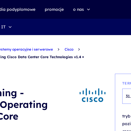
udia podyplomowe
promocje
o nas
 IT
o altkom akademii
zrównoważony rozwój
ystemy operacyjne i serwerowe
Cisco
ing Cisco Data Center Core Technologies v1.4
TER
ning -
31
Operating
Core
try
poz