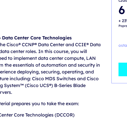
czas
6
+ 23
Poprz
 Data Center Core Technologies
 the Cisco® CCNP® Data Center and CCIE® Data
osta
ata center roles. In this course, you will
 need to implement data center compute, LAN
rn the essentials of automation and security in
erience deploying, securing, operating, and
cture including: Cisco MDS Switches and Cisco
g System™ (Cisco UCS®) B-Series Blade
rvers.
terial prepares you to take the exam:
Center Core Technologies (DCCOR)