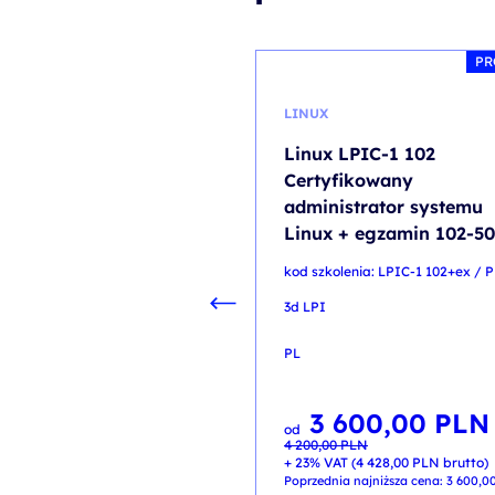
PR
LINUX
Linux LPIC-1 102
Certyfikowany
administrator systemu
Linux + egzamin 102-5
kod szkolenia: LPIC-1 102+ex / 
3d LPI
PL
3 600,00
PLN
Pierwotna
Aktualna
od
cena
cena
4 200,00
PLN
wynosiła:
wynosi:
4 200,00 PLN.
3 600,00 PLN.
+ 23% VAT (
4 428,00
PLN
brutto)
Poprzednia najniższa cena:
3 600,0