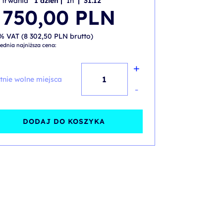
 trwania
1 dzień |
1h
| 31.12
 750,00
PLN
% VAT (
8 302,50
PLN
brutto)
ednia najniższa cena:
+
ilość
tnie wolne miejsca
Active
-
Digital
Learning
DODAJ DO KOSZYKA
-
Implementing
and
Operating
Cisco
Data