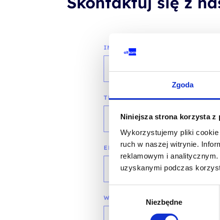
Skontaktuj się z n
IMIĘ I NAZWISKO*
Zgoda
TELEFON KONTAKTOWY*
Niniejsza strona korzysta z
Wykorzystujemy pliki cookie 
ruch w naszej witrynie. Inf
EMAIL*
reklamowym i analitycznym. 
uzyskanymi podczas korzysta
Wybór
WOJEWÓDZTWO*
Niezbędne
zgody
wybierz województwo