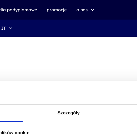
udia podyplomowe
promocje
o nas
 IT
o altkom akademii
zrównoważony rozwój
Szczegóły
 plików cookie