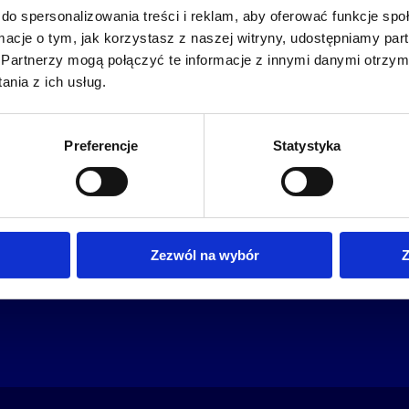
do spersonalizowania treści i reklam, aby oferować funkcje sp
ormacje o tym, jak korzystasz z naszej witryny, udostępniamy p
Partnerzy mogą połączyć te informacje z innymi danymi otrzym
nia z ich usług.
Preferencje
Statystyka
plomowe
oferta
o Altkom A
speexx
zrównoważo
udemy business
Zezwól na wybór
Z
o szkoleniach
ia
kariera
o egzaminach