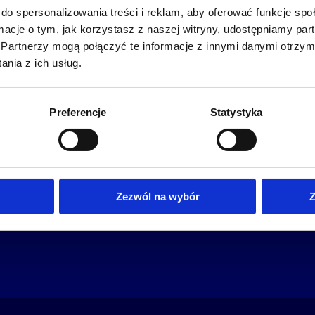
do spersonalizowania treści i reklam, aby oferować funkcje sp
ormacje o tym, jak korzystasz z naszej witryny, udostępniamy p
Partnerzy mogą połączyć te informacje z innymi danymi otrzym
nia z ich usług.
Preferencje
Statystyka
plomowe
oferta
o Altkom A
speexx
zrównoważo
udemy business
Zezwól na wybór
Z
o szkoleniach
ia
kariera
o egzaminach