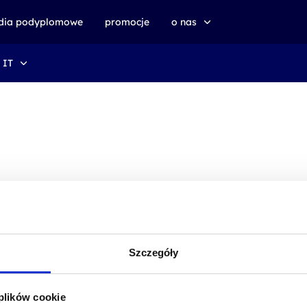
udia podyplomowe
promocje
o nas
 IT
o altkom akademii
zrównoważony rozwój
Szczegóły
 plików cookie