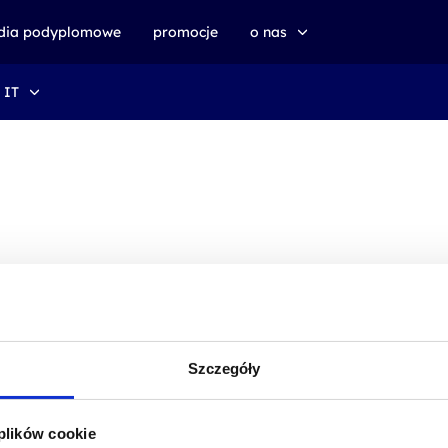
udia podyplomowe
promocje
o nas
 IT
o altkom akademii
zrównoważony rozwój
Szczegóły
 plików cookie