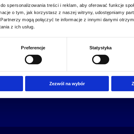
do spersonalizowania treści i reklam, aby oferować funkcje sp
ormacje o tym, jak korzystasz z naszej witryny, udostępniamy p
Partnerzy mogą połączyć te informacje z innymi danymi otrzym
nia z ich usług.
Preferencje
Statystyka
plomowe
oferta
o Altkom A
speexx
zrównoważo
udemy business
Zezwól na wybór
Z
o szkoleniach
ia
kariera
o egzaminach