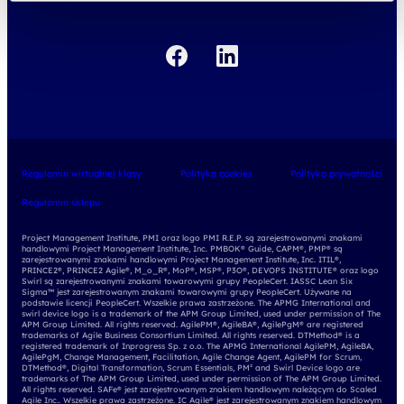
Regulamin wirtualnej klasy
Polityka cookies
Polityka prywatności
Regulamin sklepu
Project Management Institute, PMI oraz logo PMI R.E.P. są zarejestrowanymi znakami
handlowymi Project Management Institute, Inc. PMBOK® Guide, CAPM®, PMP® są
zarejestrowanymi znakami handlowymi Project Management Institute, Inc. ITIL®,
PRINCE2®, PRINCE2 Agile®, M_o_R®, MoP®, MSP®, P3O®, DEVOPS INSTITUTE® oraz logo
Swirl są zarejestrowanymi znakami towarowymi grupy PeopleCert. IASSC Lean Six
Sigma™ jest zarejestrowanym znakami towarowymi grupy PeopleCert. Używane na
podstawie licencji PeopleCert. Wszelkie prawa zastrzeżone. The APMG International and
swirl device logo is a trademark of the APM Group Limited, used under permission of The
APM Group Limited. All rights reserved. AgilePM®, AgileBA®, AgilePgM® are registered
trademarks of Agile Business Consortium Limited. All rights reserved. DTMethod® is a
registered trademark of Inprogress Sp. z o.o. The APMG International AgilePM, AgileBA,
AgilePgM, Change Management, Facilitation, Agile Change Agent, AgilePM for Scrum,
DTMethod®, Digital Transformation, Scrum Essentials, PM² and Swirl Device logo are
trademarks of The APM Group Limited, used under permission of The APM Group Limited.
All rights reserved. SAFe® jest zarejestrowanym znakiem handlowym należącym do Scaled
Agile Inc.. Wszelkie prawa zastrzeżone. IC Agile® jest zarejestrowanym znakiem handlowym