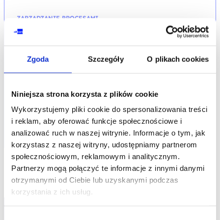
ZARZĄDZANIE PROCESAMI
Lean START - szkolenie podstawowe
kod szkolenia: ZP-LEAN / PL DL 2d
Zgoda
Szczegóły
O plikach cookies
PL
Niniejsza strona korzysta z plików cookie
1 500,00
PLN
Pierwotna
Aktualna
1 600,00
PLN
od
cena
cena
+ 23% VAT (
1 845,00
PLN
brutto)
wynosiła:
wynosi:
Wykorzystujemy pliki cookie do spersonalizowania treści
1 600,00 PLN.
1 500,00 PLN.
Poprzednia najniższa cena:
i reklam, aby oferować funkcje społecznościowe i
analizować ruch w naszej witrynie. Informacje o tym, jak
korzystasz z naszej witryny, udostępniamy partnerom
społecznościowym, reklamowym i analitycznym.
Partnerzy mogą połączyć te informacje z innymi danymi
otrzymanymi od Ciebie lub uzyskanymi podczas
korzystania z ich usług.
Wybór