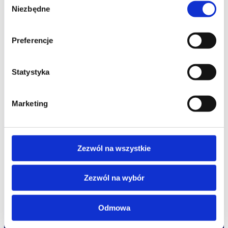
Niezbędne
zgody
Preferencje
studia podyplomowe
Statystyka
promocje
Marketing
dofinansowania
oferta
Zezwól na wszystkie
speexx
o Altkom Akademii
udemy business
Zezwól na wybór
o szkoleniach
zrównoważony rozwój
o egzaminach
Odmowa
kariera