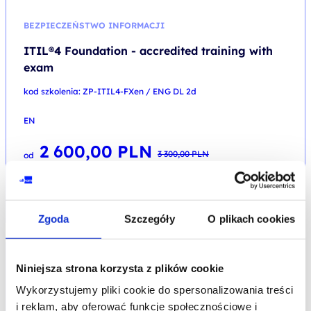
BEZPIECZEŃSTWO INFORMACJI
ITIL®4 Foundation - accredited training with
exam
kod szkolenia: ZP-ITIL4-FXen / ENG DL 2d
EN
2 600,00
PLN
Pierwotna
Aktualna
3 300,00
PLN
od
cena
cena
+ 23% VAT (
3 198,00
PLN
brutto)
wynosiła:
wynosi:
3 300,00 PLN.
2 600,00 PLN.
Poprzednia najniższa cena:
Zgoda
Szczegóły
O plikach cookies
PROMOCJA
Niniejsza strona korzysta z plików cookie
INFORMATION SECURITY
Wykorzystujemy pliki cookie do spersonalizowania treści
i reklam, aby oferować funkcje społecznościowe i
ITIL®4 Foundation - accredited training with