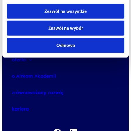
studia podyplomowe
Zezwól na wszystkie
promocje
Zezwól na wybór
dofinansowania
Odmowa
oferta
speexx
o Altkom Akademii
udemy business
o szkoleniach
zrównoważony rozwój
o egzaminach
kariera