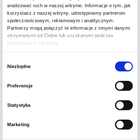
analizować ruch w naszej witrynie. Informacje o tym, jak
exam
korzystasz z naszej witryny, udostępniamy partnerom
kod szkolenia: ZP-ITIL4-FXen / ENG DL 2d / EN
społecznościowym, reklamowym i analitycznym.
Partnerzy mogą połączyć te informacje z innymi danymi
EN
otrzymanymi od Ciebie lub uzyskanymi podczas
2 600,00
PLN
Pierwotna
Aktualna
korzystania z ich usług.
3 300,00
PLN
od
cena
cena
+ 23% VAT (
3 198,00
PLN
brutto)
wynosiła:
wynosi:
3 300,00 PLN.
2 600,00 PLN.
Poprzednia najniższa cena:
Wybór
Niezbędne
zgody
Preferencje
Statystyka
Marketing