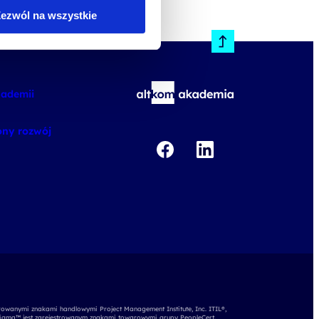
ezwól na wszystkie
kademii
ny rozwój
rowanymi znakami handlowymi Project Management Institute, Inc. ITIL®,
igma™ jest zarejestrowanym znakami towarowymi grupy PeopleCert.