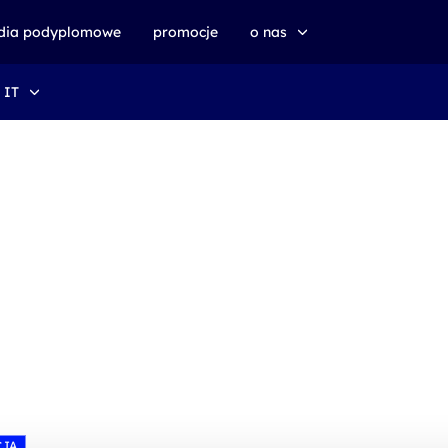
udia podyplomowe
promocje
o nas
 IT
o altkom akademii
zrównoważony rozwój
CJA