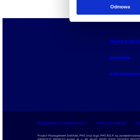
Odmowa
studia pody
promocje
dofinansowan
Regulamin wirtualnej klasy
Polityka cookies
Po
Project Management Institute, PMI oraz logo PMI R.E.P. są zarejestrowa
PRINCE2®, PRINCE2 Agile®, M_o_R®, MoP®, MSP®, P3O®, DEVOPS INSTITUT