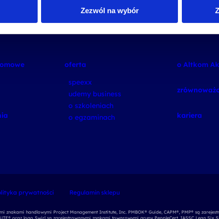
Zezwól na wybór
Z
plomowe
oferta
o Altkom A
speexx
zrównoważo
udemy business
o szkoleniach
ia
kariera
o egzaminach
lityka prywatności
Regulamin sklepu
nymi znakami handlowymi Project Management Institute, Inc. PMBOK® Guide, CAPM®, PMP® są zarejest
E® oraz logo Swirl są zarejestrowanymi znakami towarowymi grupy PeopleCert. IASSC Lean Six S