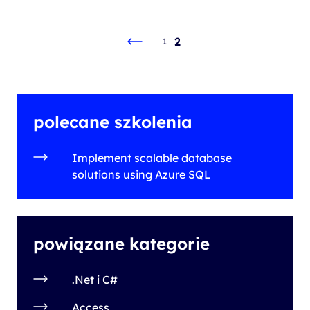
2
1
polecane szkolenia
Implement scalable database
solutions using Azure SQL
powiązane kategorie
.Net i C#
Access