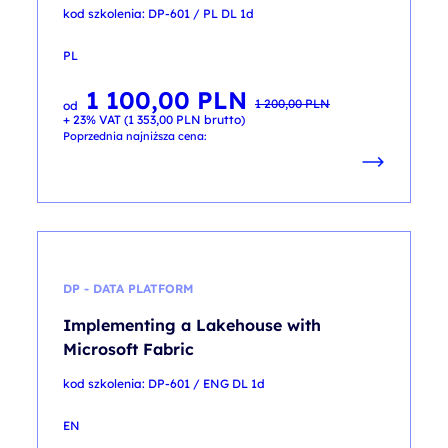
kod szkolenia: DP-601 / PL DL 1d
PL
1 100,00
PLN
Pierwotna
Aktualna
1 200,00
PLN
od
cena
cena
+ 23% VAT (
1 353,00
PLN
brutto)
wynosiła:
wynosi:
1 200,00 PLN.
1 100,00 PLN.
Poprzednia najniższa cena:
DP - DATA PLATFORM
Implementing a Lakehouse with
Microsoft Fabric
kod szkolenia: DP-601 / ENG DL 1d
EN