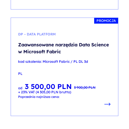
PROMOCJA
DP - DATA PLATFORM
Zaawansowane narzędzia Data Science
w Microsoft Fabric
kod szkolenia: Microsoft Fabric / PL DL 3d
PL
3 500,00
PLN
Pierwotna
Aktualna
3 900,00
PLN
od
cena
cena
+ 23% VAT (
4 305,00
PLN
brutto)
wynosiła:
wynosi:
3 900,00 PLN.
3 500,00 PLN.
Poprzednia najniższa cena: