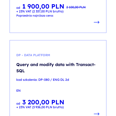
1 900,00
PLN
Pierwotna
Aktualna
2 100,00
PLN
od
cena
cena
+ 23% VAT (
2 337,00
PLN
brutto)
wynosiła:
wynosi:
2 100,00 PLN.
1 900,00 PLN.
Poprzednia najniższa cena:
DP - DATA PLATFORM
Query and modify data with Transact-
SQL
kod szkolenia: DP-080 / ENG DL 2d
EN
3 200,00
PLN
od
+ 23% VAT (
3 936,00
PLN
brutto)