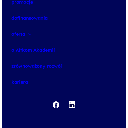
promocje
dofinansowania
oferta
speexx
o Altkom Akademii
udemy business
o szkoleniach
zrównoważony rozwój
o egzaminach
kariera