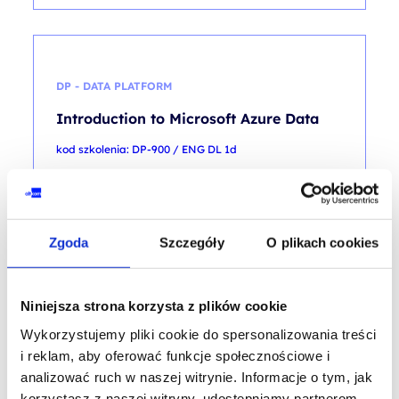
DP - DATA PLATFORM
Introduction to Microsoft Azure Data
kod szkolenia: DP-900 / ENG DL 1d
EN
2 500,00
PLN
Zgoda
Szczegóły
O plikach cookies
od
+ 23% VAT (
3 075,00
PLN
brutto)
Niniejsza strona korzysta z plików cookie
Wykorzystujemy pliki cookie do spersonalizowania treści
i reklam, aby oferować funkcje społecznościowe i
PROMOCJA
analizować ruch w naszej witrynie. Informacje o tym, jak
korzystasz z naszej witryny, udostępniamy partnerom
DP - DATA PLATFORM