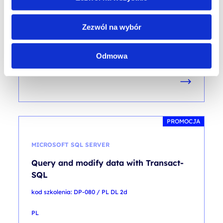
kod szkolenia: Exam Fundamentals / PL DL Exam
Zezwól na wybór
PL
300,00
PLN
Pierwotna
Aktualna
350,00
PLN
od
cena
cena
Odmowa
+ 23% VAT (
369,00
PLN
brutto)
wynosiła:
wynosi:
350,00 PLN.
300,00 PLN.
Poprzednia najniższa cena:
PROMOCJA
MICROSOFT SQL SERVER
Query and modify data with Transact-
SQL
kod szkolenia: DP-080 / PL DL 2d
PL