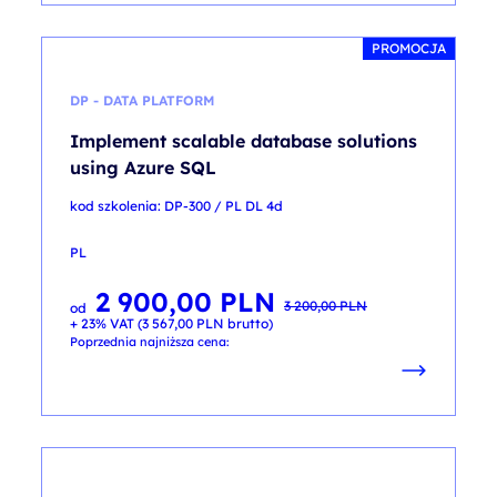
PROMOCJA
DP - DATA PLATFORM
Implement scalable database solutions
using Azure SQL
kod szkolenia: DP-300 / PL DL 4d
PL
2 900,00
PLN
Pierwotna
Aktualna
3 200,00
PLN
od
cena
cena
+ 23% VAT (
3 567,00
PLN
brutto)
wynosiła:
wynosi:
3 200,00 PLN.
2 900,00 PLN.
Poprzednia najniższa cena: