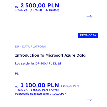
2 500,00
PLN
od
+ 23% VAT (
3 075,00
PLN
brutto)
PROMOCJA
DP - DATA PLATFORM
Introduction to Microsoft Azure Data
kod szkolenia: DP-900 / PL DL 1d
PL
1 100,00
PLN
Pierwotna
Aktualna
1 200,00
PLN
od
cena
cena
+ 23% VAT (
1 353,00
PLN
brutto)
wynosiła:
wynosi:
1 200,00 PLN.
1 100,00 PLN.
Poprzednia najniższa cena:
1 100,00
PLN