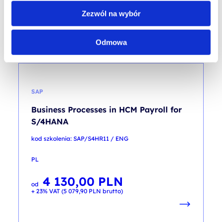
8 260,00
PLN
od
Zezwól na wybór
+ 23% VAT (
10 159,80
PLN
brutto)
Odmowa
SAP
Business Processes in HCM Payroll for
S/4HANA
kod szkolenia: SAP/S4HR11 / ENG
PL
4 130,00
PLN
od
+ 23% VAT (
5 079,90
PLN
brutto)