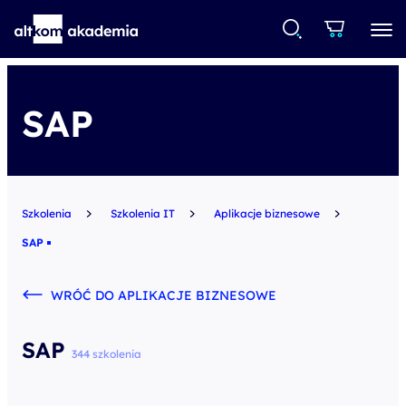
SAP
Szkolenia
Szkolenia IT
Aplikacje biznesowe
SAP
WRÓĆ DO APLIKACJE BIZNESOWE
SAP
344 szkolenia