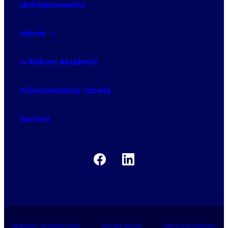
dofinansowania
oferta
speexx
o Altkom Akademii
udemy business
o szkoleniach
zrównoważony rozwój
o egzaminach
kariera
Regulamin wirtualnej klasy
Polityka cookies
Polityka prywatności