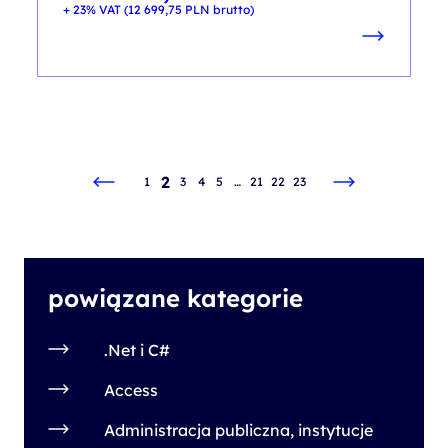
+ 23% VAT (
12 699,75
PLN
brutto)
2
1
3
4
5
…
21
22
23
powiązane kategorie
.Net i C#
Access
Administracja publiczna, instytucje