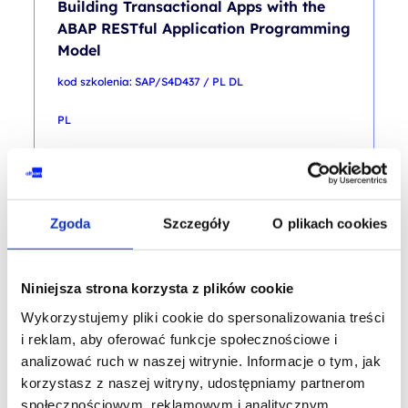
Building Transactional Apps with the
ABAP RESTful Application Programming
Model
kod szkolenia: SAP/S4D437 / PL DL
PL
10 325,00
PLN
od
+ 23% VAT (
12 699,75
PLN
brutto)
Zgoda
Szczegóły
O plikach cookies
Niniejsza strona korzysta z plików cookie
Wykorzystujemy pliki cookie do spersonalizowania treści
SAP
i reklam, aby oferować funkcje społecznościowe i
Building Transactional Apps with the
analizować ruch w naszej witrynie. Informacje o tym, jak
ABAP RESTful Application Programming
korzystasz z naszej witryny, udostępniamy partnerom
Model
społecznościowym, reklamowym i analitycznym.