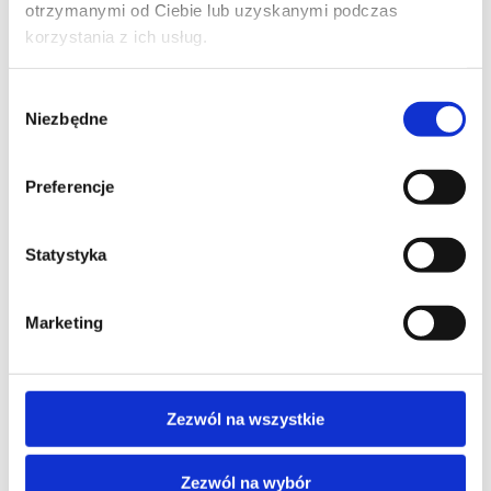
otrzymanymi od Ciebie lub uzyskanymi podczas
korzystania z ich usług.
Wybór
Niezbędne
zgody
Preferencje
Statystyka
Marketing
Prowadzący:
Piotr Ciacek, Stibitz -
mentor, coach, trener, konsultant,
Senior Practitioner EMCC, ICF PCC.
Zezwól na wszystkie
Od ponad 10 lat trener biznesu, mentor i
Zezwól na wybór