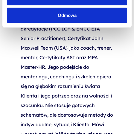
superwizor dla coachów i mentorów,
Executive & Team Coach, posiadający
Odmowa
najwyższe międzynarodowe
akredytacje (PCC ICF & EMCC EIA
Senior Practitioner), Certyfikat John
Maxwell Team (USA) jako coach, trener,
mentor, Certyfikaty ASI oraz MPA
Master-HR. Jego podejście do
mentoringu, coachingu i szkoleń opiera
się na głębokim rozumieniu świata
Klienta i jego potrzeb oraz na wolności i
szacunku. Nie stosuje gotowych
schematów, ale dostosowuje metody do
indywidualnej sytuacji Klienta. Mówi