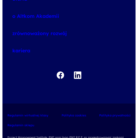
speexx
o Altkom Akademii
udemy business
o szkoleniach
zrównoważony rozwój
o egzaminach
kariera
Regulamin wirtualnej klasy
Polityka cookies
Polityka prywatności
Regulamin sklepu
Project Management Institute, PMI oraz logo PMI R.E.P. są zarejestrowanymi znakami