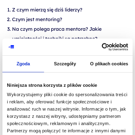
Z czym mierzą się dziś liderzy?
Czym jest mentoring?
Na czym polega praca mentora? Jakie
umiejętności i techniki są potrzebne?
Jakie efekty daje mentoring dla mentora i
mentee? Obszary działania mentoringu.
Zgoda
Szczegóły
O plikach cookies
Co zmienia umiejętność pracy mentoringowej w
praktyce lidera?
Niniejsza strona korzysta z plików cookie
Co zmienia mentoring w organizacjach?
Wykorzystujemy pliki cookie do spersonalizowania treści
Sesja Q&A
i reklam, aby oferować funkcje społecznościowe i
analizować ruch w naszej witrynie. Informacje o tym, jak
korzystasz z naszej witryny, udostępniamy partnerom
społecznościowym, reklamowym i analitycznym.
Partnerzy mogą połączyć te informacje z innymi danymi