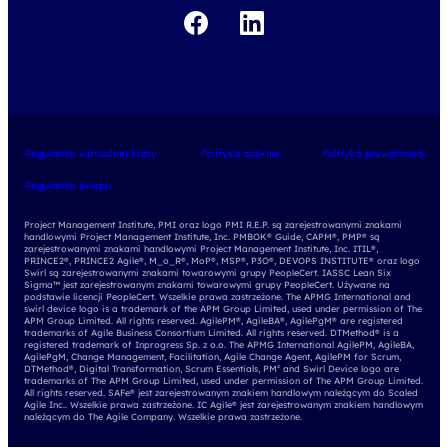
Regulamin wirtualnej klasy
Polityka cookies
Polityka prywatności
Regulamin sklepu
Project Management Institute, PMI oraz logo PMI R.E.P. są zarejestrowanymi znakami
handlowymi Project Management Institute, Inc. PMBOK® Guide, CAPM®, PMP® są
zarejestrowanymi znakami handlowymi Project Management Institute, Inc. ITIL®,
PRINCE2®, PRINCE2 Agile®, M_o_R®, MoP®, MSP®, P3O®, DEVOPS INSTITUTE® oraz logo
Swirl są zarejestrowanymi znakami towarowymi grupy PeopleCert. IASSC Lean Six
Sigma™ jest zarejestrowanym znakami towarowymi grupy PeopleCert. Używane na
podstawie licencji PeopleCert. Wszelkie prawa zastrzeżone. The APMG International and
swirl device logo is a trademark of the APM Group Limited, used under permission of The
APM Group Limited. All rights reserved. AgilePM®, AgileBA®, AgilePgM® are registered
trademarks of Agile Business Consortium Limited. All rights reserved. DTMethod® is a
registered trademark of Inprogress Sp. z o.o. The APMG International AgilePM, AgileBA,
AgilePgM, Change Management, Facilitation, Agile Change Agent, AgilePM for Scrum,
DTMethod®, Digital Transformation, Scrum Essentials, PM² and Swirl Device logo are
trademarks of The APM Group Limited, used under permission of The APM Group Limited.
All rights reserved. SAFe® jest zarejestrowanym znakiem handlowym należącym do Scaled
Agile Inc.. Wszelkie prawa zastrzeżone. IC Agile® jest zarejestrowanym znakiem handlowym
należącym do The Agile Company. Wszelkie prawa zastrzeżone.