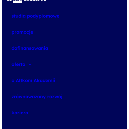
studia podyplomowe
promocje
dofinansowania
oferta
speexx
o Altkom Akademii
udemy business
o szkoleniach
zrównoważony rozwój
o egzaminach
kariera