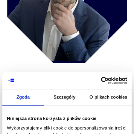
Piotr Pikuła
| Chief Sales Officer
LinkedIn
Mail
Zgoda
Szczegóły
O plikach cookies
Piotr to doświadczony lider z silnym zapleczem w
obszarze edukacji i finansów. Specjalizuje się w
Niniejsza strona korzysta z plików cookie
projektach szkoleniowych, rozwojowych oraz
Wykorzystujemy pliki cookie do spersonalizowania treści