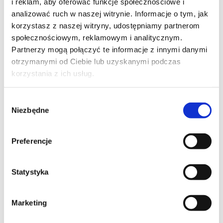
i reklam, aby oferować funkcje społecznościowe i
transformacji cyfrowej, ze szczególnym
analizować ruch w naszej witrynie. Informacje o tym, jak
uwzględnieniem wdrażania sztucznej inteligencji.
korzystasz z naszej witryny, udostępniamy partnerom
Piotr wspiera swoich klientów w rozwoju
społecznościowym, reklamowym i analitycznym.
Partnerzy mogą połączyć te informacje z innymi danymi
pracowników, realizacji projektów i optymalizacji
otrzymanymi od Ciebie lub uzyskanymi podczas
procesów. Kierował licznymi projektami
korzystania z ich usług.
transformacyjnymi, w tym ekspansją na rynki
Wybór
międzynarodowe, nawiązywaniem kluczowych
Niezbędne
zgody
partnerstw oraz uruchamianiem nowych usług.
Jako lider nastawiony na wyniki, priorytetowo
Preferencje
traktuje efektywność, rozwój talentów oraz
budowanie kultury ciągłego uczenia się i innowacji.
Statystyka
Katarzyna Sachrajda
| Global Account Manager
Marketing
LinkedIn
Mail