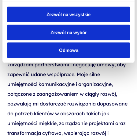
Zezwól na wszystkie
Jako Global Account Manager w Altkom Akademia,
kieruję ekspansją na rynki międzynarodowe,
Zezwól na wybór
pozyskując nowych klientów i wspierając lokalne
zespoły sprzedażowe w rozwoju kont na całym
Odmowa
świecie. Z ponad 10-letnim doświadczeniem w B2B,
zarządzam partnerstwami i negocjuję umowy, aby
zapewnić udane współprace. Moje silne
umiejętności komunikacyjne i organizacyjne,
połączone z zaangażowaniem w ciągły rozwój,
pozwalają mi dostarczać rozwiązania dopasowane
do potrzeb klientów w obszarach takich jak
umiejętności miękkie, zarządzanie projektami oraz
transformacja cyfrowa, wspierając rozwój i