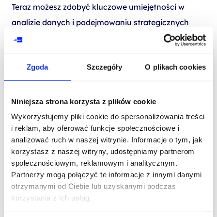
Teraz możesz zdobyć kluczowe umiejętności w
analizie danych i podejmowaniu strategicznych
decyzji biznesowych z wsparciem AI.
Rozwijaj swoje umiejętności, wykorzystując
Zgoda
Szczegóły
O plikach cookies
potencjał narzędzi BI, i przekształć dane w
konkretne działania, które przynoszą sukces Twojej
Niniejsza strona korzysta z plików cookie
firmie!
Wykorzystujemy pliki cookie do spersonalizowania treści
i reklam, aby oferować funkcje społecznościowe i
Nie przegap okazji! Skorzystaj z naszej promocji
analizować ruch w naszej witrynie. Informacje o tym, jak
-15% obowiązującej do 31 grudnia 2025 roku i
korzystasz z naszej witryny, udostępniamy partnerom
otwórz nowe możliwości w swojej karierze
społecznościowym, reklamowym i analitycznym.
Partnerzy mogą połączyć te informacje z innymi danymi
zawodowej!
otrzymanymi od Ciebie lub uzyskanymi podczas
korzystania z ich usług.
Nie znaleziono produktów, których szukasz.