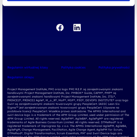
kariera
Regulamin wirtualnej klasy
Polityka cookies
Polityka prywatności
Regulamin sklepu
Project Management Institute, PMI oraz logo PMI R.E.P. są zarejestrowanymi znakami
handlowymi Project Management Institute, Inc. PMBOK® Guide, CAPM®, PMP® są
zarejestrowanymi znakami handlowymi Project Management Institute, Inc. ITIL®,
PRINCE2®, PRINCE2 Agile®, M_o_R®, MoP®, MSP®, P3O®, DEVOPS INSTITUTE® oraz logo
Swirl są zarejestrowanymi znakami towarowymi grupy PeopleCert. IASSC Lean Six
Sigma™ jest zarejestrowanym znakami towarowymi grupy PeopleCert. Używane na
podstawie licencji PeopleCert. Wszelkie prawa zastrzeżone. The APMG International and
swirl device logo is a trademark of the APM Group Limited, used under permission of The
APM Group Limited. All rights reserved. AgilePM®, AgileBA®, AgilePgM® are registered
trademarks of Agile Business Consortium Limited. All rights reserved. DTMethod® is a
registered trademark of Inprogress Sp. z o.o. The APMG International AgilePM, AgileBA,
AgilePgM, Change Management, Facilitation, Agile Change Agent, AgilePM for Scrum,
DTMethod®, Digital Transformation, Scrum Essentials, PM² and Swirl Device logo are
trademarks of The APM Group Limited, used under permission of The APM Group Limited.