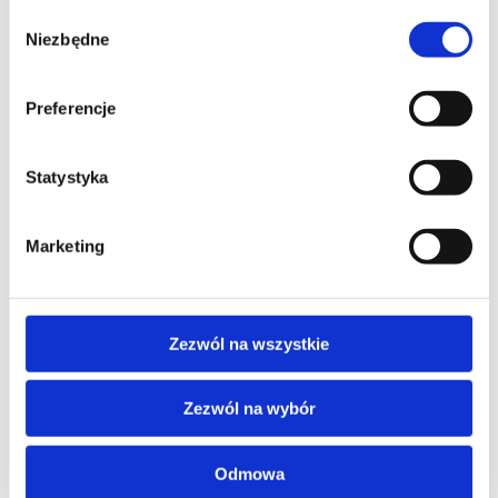
Wybór
Niezbędne
zgody
Preferencje
studia podyplomowe
Statystyka
promocje
Marketing
dofinansowania
oferta
Zezwól na wszystkie
speexx
o Altkom Akademii
udemy business
Zezwól na wybór
o szkoleniach
zrównoważony rozwój
o egzaminach
Odmowa