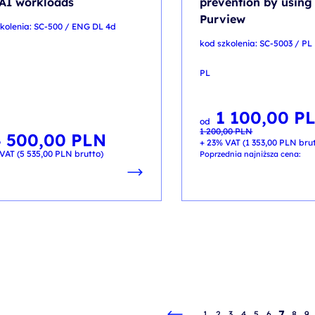
AI workloads
prevention by using
Purview
kolenia: SC-500 / ENG DL 4d
kod szkolenia: SC-5003 / PL
PL
1 100,00
P
Pierwotna
Aktualna
od
cena
cena
1 200,00
PLN
wynosiła:
wynosi:
4 500,00
PLN
1 200,00 PLN.
1 100,00 PLN.
+ 23% VAT (
1 353,00
PLN
brut
VAT (
5 535,00
PLN
brutto)
Poprzednia najniższa cena:
7
1
2
3
4
5
6
8
9