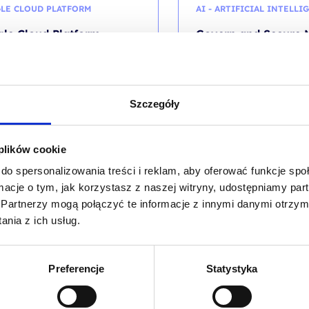
LE CLOUD PLATFORM
AI - ARTIFICIAL INTELLI
le Cloud Platform
Govern and Secure M
damentals
365 Copilot
kolenia: GCPF / PL AA 1d
kod szkolenia: MS Copilot S
1d
Szczegóły
EN
 plików cookie
 640,00
PLN
2 650,00
P
do spersonalizowania treści i reklam, aby oferować funkcje sp
od
VAT (
2 017,20
PLN
brutto)
+ 23% VAT (
3 259,50
PLN
bru
ormacje o tym, jak korzystasz z naszej witryny, udostępniamy p
Partnerzy mogą połączyć te informacje z innymi danymi otrzym
nia z ich usług.
Preferencje
Statystyka
NE
BEZPIECZEŃSTWO W CH