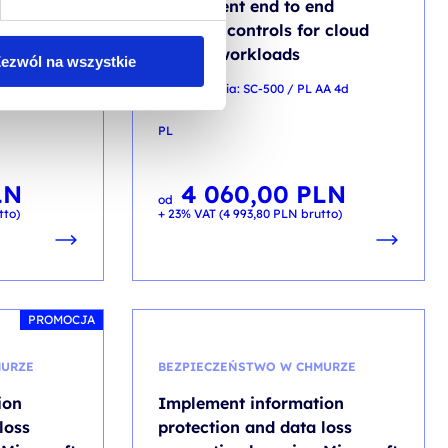
nd
Implement end to end
r cloud
security controls for cloud
and AI workloads
ezwól na wszystkie
DL 4d
kod szkolenia: SC-500 / PL AA 4d
PL
LN
4 060,00
PLN
od
tto)
+ 23% VAT (
4 993,80
PLN
brutto)
PROMOCJA
MURZE
BEZPIECZEŃSTWO W CHMURZE
ion
Implement information
loss
protection and data loss