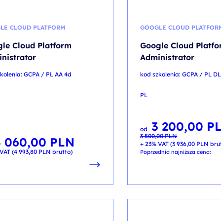
LE CLOUD PLATFORM
GOOGLE CLOUD PLATFOR
le Cloud Platform
Google Cloud Platf
nistrator
Administrator
kolenia: GCPA / PL AA 4d
kod szkolenia: GCPA / PL D
PL
3 200,00
P
Pierwotna
Aktualna
od
cena
cena
3 500,00
PLN
wynosiła:
wynosi:
4 060,00
PLN
3 500,00 PLN.
3 200,00 PLN.
+ 23% VAT (
3 936,00
PLN
bru
VAT (
4 993,80
PLN
brutto)
Poprzednia najniższa cena: