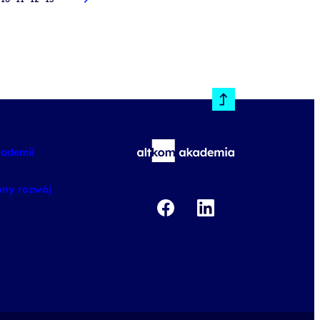
kademii
ny rozwój