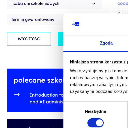
liczba dni szkoleniowych
GOOG
Goog
termin gwarantowany
Fun
kod sz
WYCZYŚĆ
ZASTOSUJ
PL
Zgoda
Niniejsza strona korzysta z
1
Wykorzystujemy pliki cookie 
od
+ 23% 
ruch w naszej witrynie. Inf
polecane szkolenia
reklamowym i analitycznym. 
uzyskanymi podczas korzysta
Introduction to Microsoft 365
and AI administration
Wybór
Niezbędne
zgody
INTU