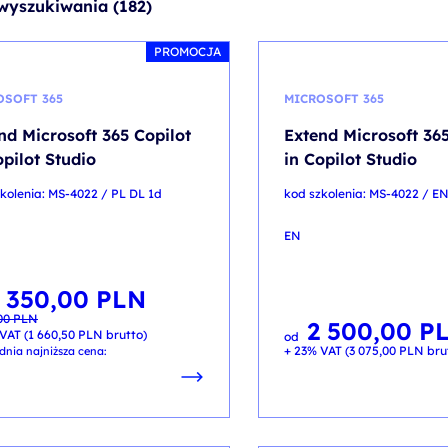
wyszukiwania (182)
PROMOCJA
OSOFT 365
MICROSOFT 365
nd Microsoft 365 Copilot
Extend Microsoft 365
opilot Studio
in Copilot Studio
kolenia: MS-4022 / PL DL 1d
kod szkolenia: MS-4022 / E
EN
 350,00
PLN
otna
lna
,00
PLN
ła:
:
2 500,00
P
00 PLN.
00 PLN.
VAT (
1 660,50
PLN
brutto)
od
+ 23% VAT (
3 075,00
PLN
bru
dnia najniższa cena: