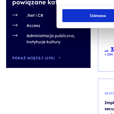
powiązane kategorie
Imp
Micr
.Net i C#
Odmowa
kod sz
Access
PL
Administracja publiczna,
instytucje kultury
3
od
+ 23% 
POKAŻ WIĘCEJ (195)
BEZP
Impl
secu