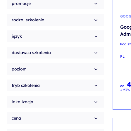
promocje
GOOG
rodzaj szkolenia
Goog
Admi
język
kod sz
dostawca szkolenia
PL
poziom
tryb szkolenia
od
+ 23% 
lokalizacja
cena