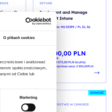
GENCE
INTUNE
icrosoft
Implement and Manage
Microsoft Intune
ec / ENG DL
kod szkolenia: MS 55399 / PL DL 3d
PL
O plikach cookies
2 500,00
PLN
Pierwotna
Aktualna
od
cena
cena
3 050,00
PLN
wynosiła:
wynosi:
LN
3 050,00 PLN.
2 500,00 PLN.
ołecznościowe i analizować
+ 23% VAT (
3 075,00
PLN
brutto)
tto)
Poprzednia najniższa cena:
2 500,00
PLN
artnerom społecznościowym,
anymi od Ciebie lub
NOWOŚĆ
NOWOŚĆ
Marketing
MURZE
BEZPIECZEŃSTWO W CHMURZE