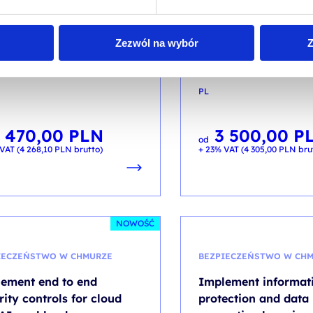
lement and Manage
Implement end to e
osoft Intune
security controls fo
and AI workloads
Zezwól na wybór
Z
kolenia: MS 55399 / PL AA 3d
kod szkolenia: SC-500 / PL 
PL
 470,00
PLN
3 500,00
P
od
VAT (
4 268,10
PLN
brutto)
+ 23% VAT (
4 305,00
PLN
bru
NOWOŚĆ
IECZEŃSTWO W CHMURZE
BEZPIECZEŃSTWO W CH
ement end to end
Implement informat
rity controls for cloud
protection and data 