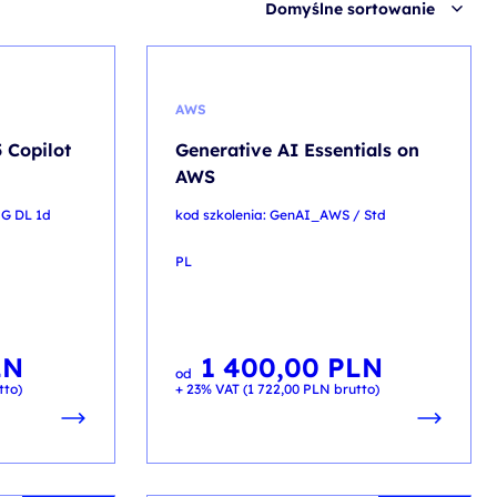
Domyślne sortowanie
AWS
 Copilot
Generative AI Essentials on
AWS
NG DL 1d
kod szkolenia: GenAI_AWS / Std
PL
LN
1 400,00
PLN
od
tto)
+ 23% VAT (
1 722,00
PLN
brutto)