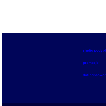
studia pody
promocje
dofinansowan