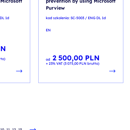
 Microsoft
prevention by using Microsoft
Purview
 DL 1d
kod szkolenia: SC-5003 / ENG DL 1d
EN
LN
2 500,00
PLN
to)
od
+ 23% VAT (
3 075,00
PLN
brutto)
10
11
12
13