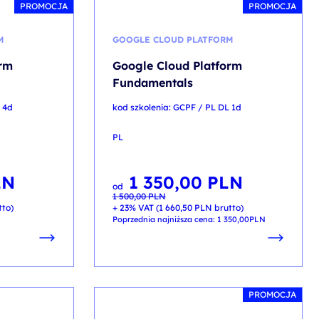
PROMOCJA
PROMOCJA
M
GOOGLE CLOUD PLATFORM
orm
Google Cloud Platform
Fundamentals
L 4d
kod szkolenia: GCPF / PL DL 1d
PL
LN
1 350,00
PLN
Pierwotna
Aktualna
od
cena
cena
1 500,00
PLN
wynosiła:
wynosi:
1 500,00 PLN.
1 350,00 PLN.
tto)
+ 23% VAT (
1 660,50
PLN
brutto)
Poprzednia najniższa cena:
1 350,00
PLN
PROMOCJA