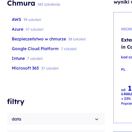
Chmura
wyniki 
szkolenia Broadcom
182 szkolenia
szkolenia SAP
AWS
39 szkoleń
szkolenia SAS
Azure
MICR
57 szkoleń
formuły szkoleń MS
Bezpieczeństwo w chmurze
38 szkoleń
Exte
szkolenia
in C
Google Cloud Platform
7 szkoleń
egzaminy
kod sz
Intune
7 szkoleń
Microsoft 365
37 szkoleń
PL
1
Pierw
Aktua
od
cena
cena
1 500
wynosi
wynosi
1 500,
1 350,
+ 23% 
filtry
Poprze
data