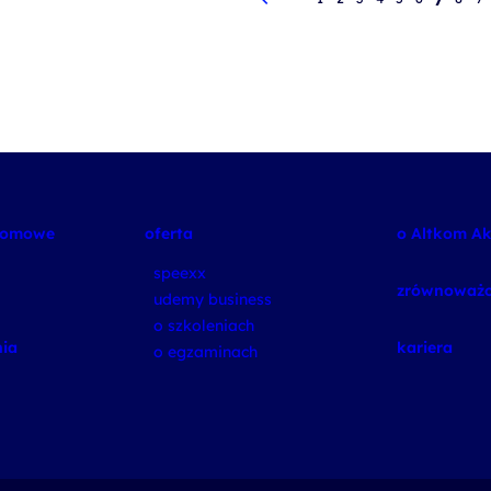
plomowe
oferta
o Altkom A
speexx
zrównoważo
udemy business
o szkoleniach
ia
kariera
o egzaminach