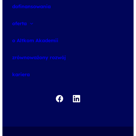
dofinansowania
oferta
speexx
o Altkom Akademii
udemy business
o szkoleniach
zrównoważony rozwój
o egzaminach
kariera