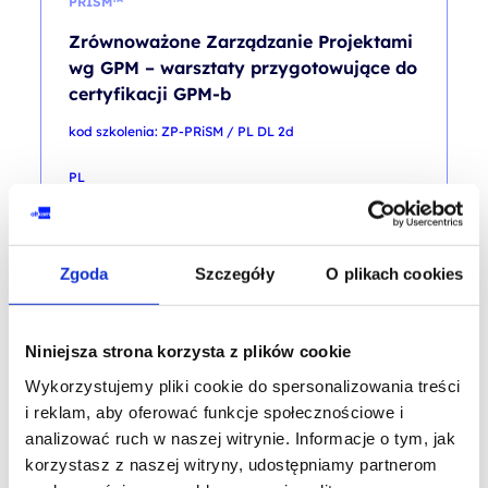
PRISM™
Zrównoważone Zarządzanie Projektami
wg GPM – warsztaty przygotowujące do
certyfikacji GPM-b
kod szkolenia: ZP-PRiSM / PL DL 2d
PL
2 400,00
PLN
od
+ 23% VAT (
2 952,00
PLN
brutto)
Zgoda
Szczegóły
O plikach cookies
Niniejsza strona korzysta z plików cookie
PROMOCJA
Wykorzystujemy pliki cookie do spersonalizowania treści
i reklam, aby oferować funkcje społecznościowe i
ZWINNE PROJEKTY W ORGANIZACJI
analizować ruch w naszej witrynie. Informacje o tym, jak
Zwinne przedsiębiorstwo – e-learning
korzystasz z naszej witryny, udostępniamy partnerom