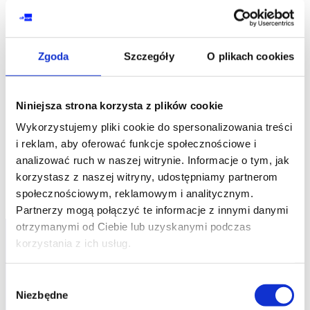
TESTY OSOBOWOŚCI, KOMPETENCJI, TALENTÓW
Test Gallupa Top 5 + sesja indywidualna
kod szkolenia: HR-Diagnoza / Gallup bad+ses
Zgoda
Szczegóły
O plikach cookies
PL
Niniejsza strona korzysta z plików cookie
1 200,00
PLN
Wykorzystujemy pliki cookie do spersonalizowania treści
od
+ 23% VAT (
1 476,00
PLN
brutto)
i reklam, aby oferować funkcje społecznościowe i
analizować ruch w naszej witrynie. Informacje o tym, jak
korzystasz z naszej witryny, udostępniamy partnerom
społecznościowym, reklamowym i analitycznym.
Partnerzy mogą połączyć te informacje z innymi danymi
otrzymanymi od Ciebie lub uzyskanymi podczas
korzystania z ich usług.
Wybór
Niezbędne
zgody