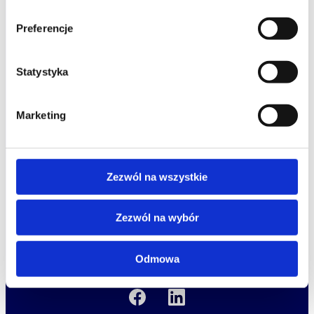
studia podyplomowe
Preferencje
promocje
Statystyka
dofinansowania
Marketing
oferta
speexx
o Altkom Akademii
udemy business
Zezwól na wszystkie
o szkoleniach
zrównoważony rozwój
o egzaminach
Zezwól na wybór
kariera
Odmowa