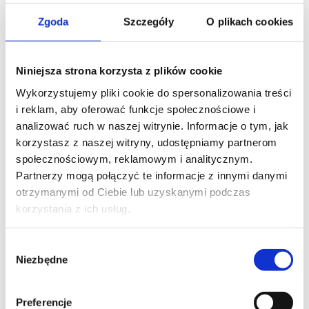
TEAM AND CHANGE MANAGEMENT
Zgoda
Szczegóły
O plikach cookies
Change Management Practitioner -
accredited training with exam
Niniejsza strona korzysta z plików cookie
training code: ZP-PCHM3en / ENG DL 2d / EN
Wykorzystujemy pliki cookie do spersonalizowania treści
EN
i reklam, aby oferować funkcje społecznościowe i
analizować ruch w naszej witrynie. Informacje o tym, jak
3,300.00
PLN
from
korzystasz z naszej witryny, udostępniamy partnerom
+ 23% VAT (
4,059.00
PLN
with TAX)
społecznościowym, reklamowym i analitycznym.
Partnerzy mogą połączyć te informacje z innymi danymi
otrzymanymi od Ciebie lub uzyskanymi podczas
korzystania z ich usług.
Wybór
PERSONAL DEVELOPMENT OF A MANAGER
Niezbędne
zgody
Feedback and difficult conversations
with employees
Preferencje