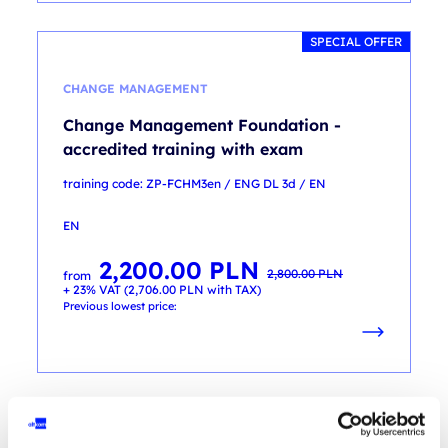
SPECIAL OFFER
CHANGE MANAGEMENT
Change Management Foundation -
accredited training with exam
training code: ZP-FCHM3en / ENG DL 3d / EN
EN
2,200.00
PLN
Original
Current
2,800.00
PLN
from
price
price
+ 23% VAT (
2,706.00
PLN
with TAX)
was:
is:
2,800.00 PLN.
2,200.00 PLN.
Previous lowest price: