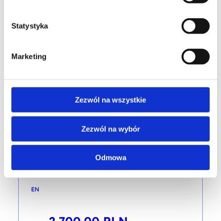
training code: HR-PMP-TRMzZ / Diff.con_ENG_2d / EN
Statystyka
EN
1,950.00
PLN
from
Marketing
+ 23% VAT (
2,398.50
PLN
with TAX)
Zezwól na wszystkie
Zezwól na wybór
COMMUNICATION AND COOPERATION
Management 3.0 Foundation
Odmowa
training code: HR-MZ-W / M3.0_ENG_DL / EN
EN