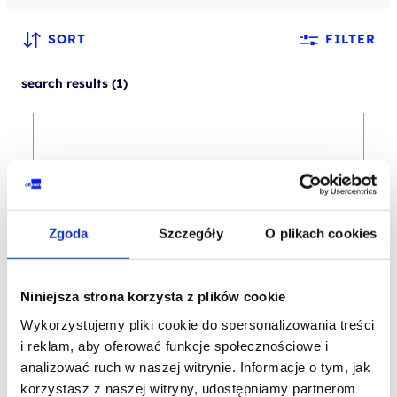
SORT
FILTER
search results (1)
OTHER LANGUAGES
SPA Web application with Vue
framework
Zgoda
Szczegóły
O plikach cookies
training code: VUE / ENG DL 3d / EN
EN
Niniejsza strona korzysta z plików cookie
3,500.00
PLN
Wykorzystujemy pliki cookie do spersonalizowania treści
from
+ 23% VAT (
4,305.00
PLN
with TAX)
i reklam, aby oferować funkcje społecznościowe i
analizować ruch w naszej witrynie. Informacje o tym, jak
korzystasz z naszej witryny, udostępniamy partnerom