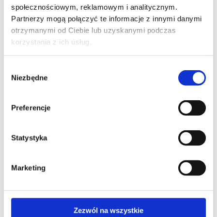
społecznościowym, reklamowym i analitycznym.
Partnerzy mogą połączyć te informacje z innymi danymi
otrzymanymi od Ciebie lub uzyskanymi podczas
korzystania z ich usług.
Wybór
Niezbędne
zgody
related categories
Preferencje
Agile
Statystyka
Agile approach
Agile projects in the organization
Marketing
SHOW MORE (130)
Zezwól na wszystkie