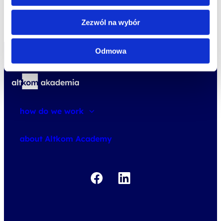
Zezwól na wybór
Odmowa
how do we work
about courses
about Altkom Academy
about exams
udemy business