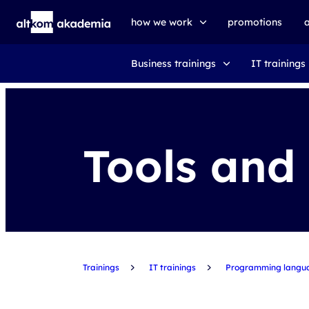
how we work
promotions
Business trainings
IT trainings
trainings
exams
udemy business
Tools and
Trainings
IT trainings
Programming langua