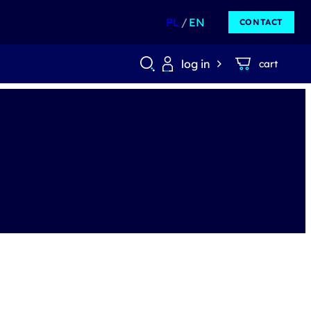
PL
EN
CONTACT
log in
cart