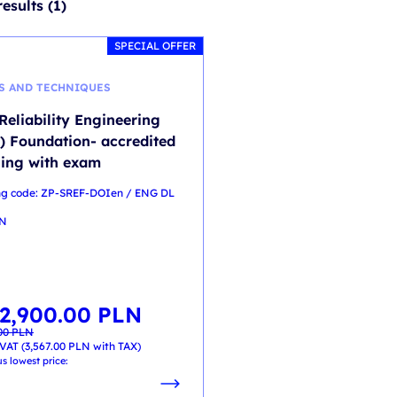
esults (1)
SPECIAL OFFER
S AND TECHNIQUES
 Reliability Engineering
) Foundation- accredited
ning with exam
ing code: ZP-SREF-DOIen / ENG DL
EN
2,900.00
PLN
al
t
.00
PLN
00 PLN.
00 PLN.
VAT (
3,567.00
PLN
with TAX)
s lowest price: