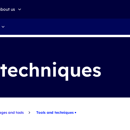
about us
about altkom akademia
Sustainable development
 techniques
ges and tools
Tools and techniques