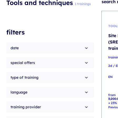
Tools and techniques
search r
1 trainings
TOOL
filters
Site
(SRE
date
trai
train
special offers
2d / 
EN
type of training
language
Origin
Curren
from
price
price
3,200
was:
is:
3,200.
2,900.
+ 23% 
training provider
Previou