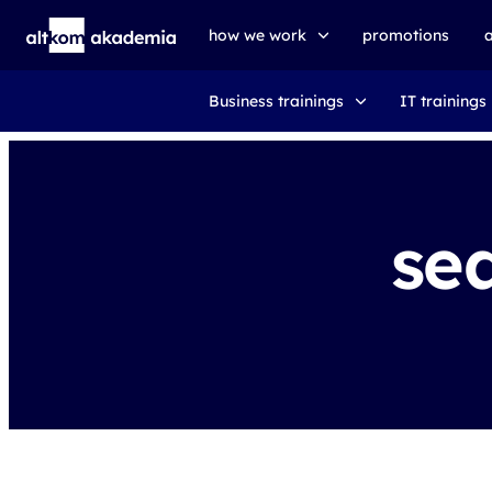
how we work
promotions
Business trainings
IT trainings
trainings
exams
udemy business
se