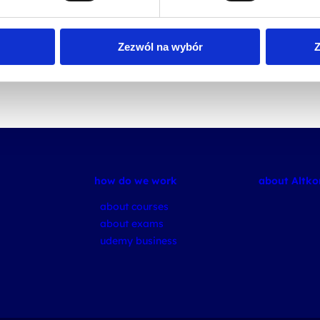
Zezwól na wybór
Z
how do we work
about Altk
about courses
about exams
udemy business