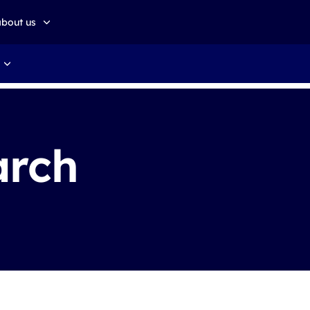
about us
about altkom akademia
Sustainable development
arch