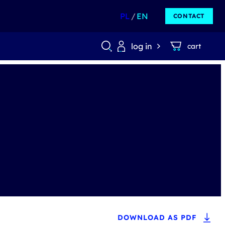
PL
EN
CONTACT
log in
cart
DOWNLOAD AS PDF