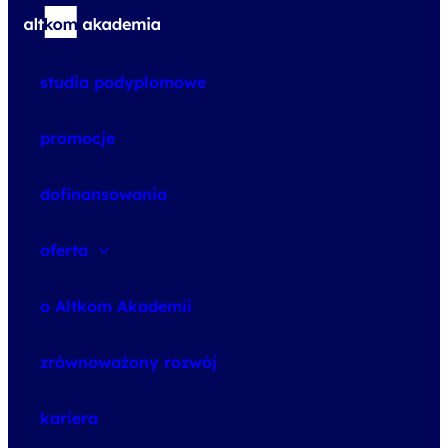
studia podyplomowe
promocje
dofinansowania
oferta
speexx
o Altkom Akademii
udemy business
o szkoleniach
zrównoważony rozwój
o egzaminach
kariera