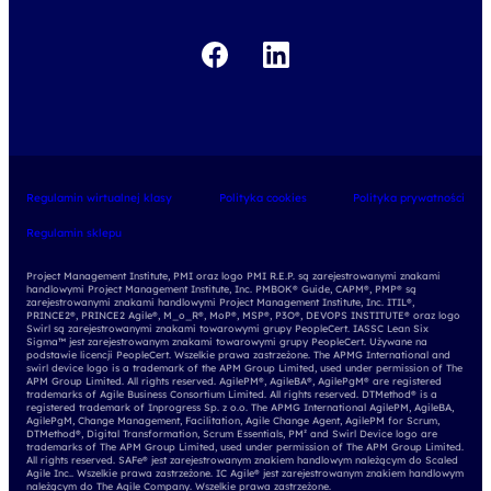
Regulamin wirtualnej klasy
Polityka cookies
Polityka prywatności
Regulamin sklepu
Project Management Institute, PMI oraz logo PMI R.E.P. są zarejestrowanymi znakami
handlowymi Project Management Institute, Inc. PMBOK® Guide, CAPM®, PMP® są
zarejestrowanymi znakami handlowymi Project Management Institute, Inc. ITIL®,
PRINCE2®, PRINCE2 Agile®, M_o_R®, MoP®, MSP®, P3O®, DEVOPS INSTITUTE® oraz logo
Swirl są zarejestrowanymi znakami towarowymi grupy PeopleCert. IASSC Lean Six
Sigma™ jest zarejestrowanym znakami towarowymi grupy PeopleCert. Używane na
podstawie licencji PeopleCert. Wszelkie prawa zastrzeżone. The APMG International and
swirl device logo is a trademark of the APM Group Limited, used under permission of The
APM Group Limited. All rights reserved. AgilePM®, AgileBA®, AgilePgM® are registered
trademarks of Agile Business Consortium Limited. All rights reserved. DTMethod® is a
registered trademark of Inprogress Sp. z o.o. The APMG International AgilePM, AgileBA,
AgilePgM, Change Management, Facilitation, Agile Change Agent, AgilePM for Scrum,
DTMethod®, Digital Transformation, Scrum Essentials, PM² and Swirl Device logo are
trademarks of The APM Group Limited, used under permission of The APM Group Limited.
All rights reserved. SAFe® jest zarejestrowanym znakiem handlowym należącym do Scaled
Agile Inc.. Wszelkie prawa zastrzeżone. IC Agile® jest zarejestrowanym znakiem handlowym
należącym do The Agile Company. Wszelkie prawa zastrzeżone.