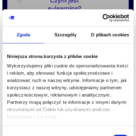
Zgoda
Szczegóły
O plikach cookies
Niniejsza strona korzysta z plików cookie
Wykorzystujemy pliki cookie do spersonalizowania treści
i reklam, aby oferować funkcje społecznościowe i
Elastyczność i dostępność –
szkolenia e-learningowe
analizować ruch w naszej witrynie. Informacje o tym, jak
są dostępne o każdej porze i z dowolnego miejsca, co
korzystasz z naszej witryny, udostępniamy partnerom
sprzyja elastyczności i dostępności.
Efektywność kosztowa –
e-learning eliminuje wiele
społecznościowym, reklamowym i analitycznym.
kosztów związanych z tradycyjnymi szkoleniami, jak
Partnerzy mogą połączyć te informacje z innymi danymi
np. koszty podróżowania, opłaty za trenera czy
otrzymanymi od Ciebie lub uzyskanymi podczas
wynajem sali szkoleniowej.
korzystania z ich usług.
Jednolitość i spójność –
e-learning zapewnia jednolity
przekaz informacji do wszystkich pracowników.
Śledzenie postępów i ocena wyników –
platformy e-
Wybór